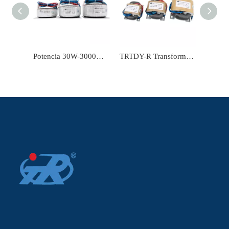
Potencia 30W-3000W del transformador de corriente toroidal de frecuencia de potencia TRTDY-T
TRTDY-R Transformador tipo R Transformador de corriente eléctrica Potencia 5W-3000W