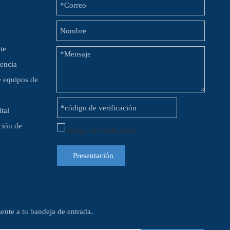
te
encia
e equipos de
tal
cción de
Presentación
nte a tu bandeja de entrada.