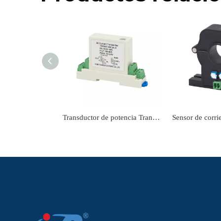
Transductor de potencia Transductor de corriente CA TR0307-LBC24-R Transmisor de corriente Entrada CA 0-10A Salida RS484 Sensor de corriente