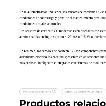
En la automatización industrial, los sensores de corriente CC se 
condiciones de sobrecarga y permitir el mantenimiento predictivo
condiciones actuales anormales.
Los sensores de corriente CC modernos están diseñados con estru
admiten salidas analógicas (como 4–20 mA o 0–5 V) o interfaces 
En resumen, los sensores de corriente CC son componentes esencia
aislamiento eléctrico los hace indispensables en aplicaciones ind
más precisos, inteligentes e integrados con sistemas de monitoreo 
Sensores de corriente CC
sensor de corriente continua
Productos relaci