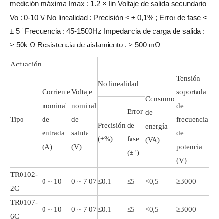
medición máxima Imax
:
1.2
×
Iin
Voltaje de salida secundario
Vo
:
0-10 V
No linealidad
:
Precisión <
±
0,1%
;
Error de fase <
±
5 '
Frecuencia
:
45-1500Hz
Impedancia de carga de salida
:
> 50k
Ω
Resistencia de aislamiento
:
> 500 mΩ
Actuación
Tensión
No linealidad
Corriente
Voltaje
soportada
Consumo
nominal
nominal
de
Error
de
Tipo
de
de
frecuencia
Precisión
de
energía
entrada
salida
de
(±%)
fase
(VA)
(A)
(V)
potencia
(± ')
(V)
TR0102-
0 ~ 10
0 ~ 7.07
≤0.1
≤5
<0,5
≥3000
2C
TR0107-
0 ~ 10
0 ~ 7.07
≤0.1
≤5
<0,5
≥3000
6C