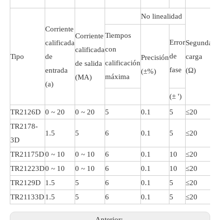
Vo
No linealidad
Corriente
re
Tiempos
Corriente
Error
calificada
Segunda
de
con
calificada
de
Tipo
de
carga
fr
Precisión
calificación
de salida
fase
entrada
(Ω)
de
(±%)
máxima
(MA)
(a)
po
(± ')
(v
TR2126D
0 ~ 20
0 ~ 20
5
0.1
5
≤20
≥
TR2178-
1.5
5
6
0.1
5
≤20
≥
3D
TR21175D
0 ~ 10
0 ~ 10
6
0.1
10
≤20
≥
TR21223D
0 ~ 10
0 ~ 10
6
0.1
10
≤20
≥
TR2129D
1.5
5
6
0.1
5
≤20
≥
TR21133D
1.5
5
6
0.1
5
≤20
≥
Anterior: