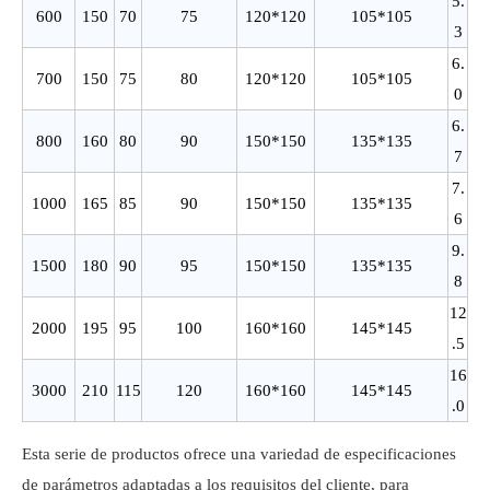
5.
600
150
70
75
120*120
105*105
3
6.
700
150
75
80
120*120
105*105
0
6.
800
160
80
90
150*150
135*135
7
7.
1000
165
85
90
150*150
135*135
6
9.
1500
180
90
95
150*150
135*135
8
12
2000
195
95
100
160*160
145*145
.5
16
3000
210
115
120
160*160
145*145
.0
Esta serie de productos ofrece una variedad de especificaciones
de parámetros adaptadas a los requisitos del cliente, para