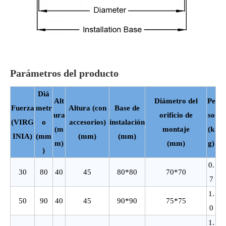
Parámetros del producto
Diá
Alt
Diámetro del
Pe
Fuerza
metr
Altura (con
Base de
ura
orificio de
so
(VIRG
o
accesorios)
instalación
(m
montaje
(k
INIA)
(mm
(mm)
(mm)
m)
(mm)
g)
)
0.
30
80
40
45
80*80
70*70
7
1.
50
90
40
45
90*90
75*75
0
1.